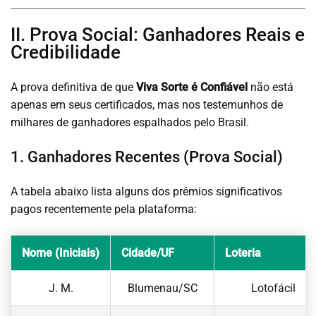
II. Prova Social: Ganhadores Reais e
Credibilidade
A prova definitiva de que
Viva Sorte é Confiável
não está
apenas em seus certificados, mas nos testemunhos de
milhares de ganhadores espalhados pelo Brasil.
1. Ganhadores Recentes (Prova Social)
A tabela abaixo lista alguns dos prêmios significativos
pagos recentemente pela plataforma:
Nome (Iniciais)
Cidade/UF
Loteria
J. M.
Blumenau/SC
Lotofácil