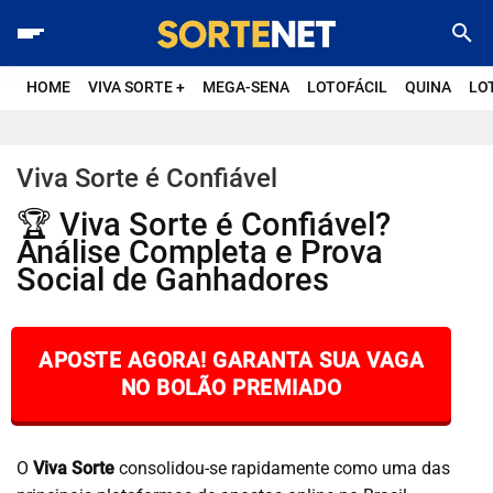
HOME
VIVA SORTE +
MEGA-SENA
LOTOFÁCIL
QUINA
LO
Viva Sorte é Confiável
🏆 Viva Sorte é Confiável?
Análise Completa e Prova
Social de Ganhadores
APOSTE AGORA! GARANTA SUA VAGA
NO BOLÃO PREMIADO
O
Viva Sorte
consolidou-se rapidamente como uma das