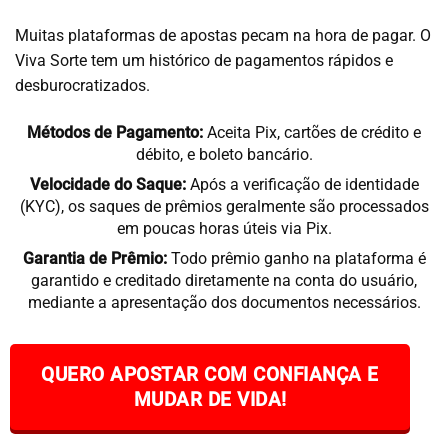
Muitas plataformas de apostas pecam na hora de pagar. O
Viva Sorte tem um histórico de pagamentos rápidos e
desburocratizados.
Métodos de Pagamento:
Aceita Pix, cartões de crédito e
débito, e boleto bancário.
Velocidade do Saque:
Após a verificação de identidade
(KYC), os saques de prêmios geralmente são processados
em poucas horas úteis via Pix.
Garantia de Prêmio:
Todo prêmio ganho na plataforma é
garantido e creditado diretamente na conta do usuário,
mediante a apresentação dos documentos necessários.
QUERO APOSTAR COM CONFIANÇA E
MUDAR DE VIDA!