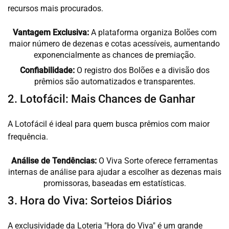
recursos mais procurados.
Vantagem Exclusiva:
A plataforma organiza Bolões com
maior número de dezenas e cotas acessíveis, aumentando
exponencialmente as chances de premiação.
Confiabilidade:
O registro dos Bolões e a divisão dos
prêmios são automatizados e transparentes.
2. Lotofácil: Mais Chances de Ganhar
A Lotofácil é ideal para quem busca prêmios com maior
frequência.
Análise de Tendências:
O Viva Sorte oferece ferramentas
internas de análise para ajudar a escolher as dezenas mais
promissoras, baseadas em estatísticas.
3. Hora do Viva: Sorteios Diários
A exclusividade da Loteria "Hora do Viva" é um grande